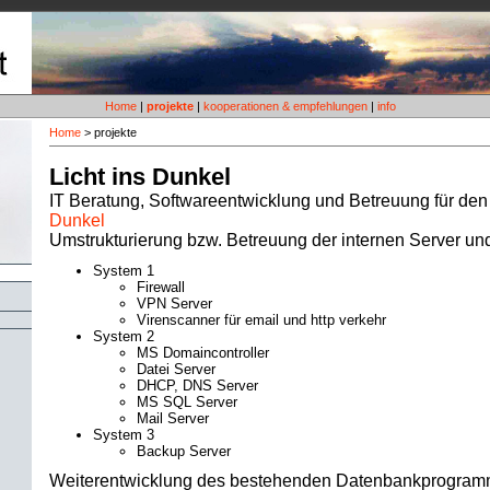
Home
|
projekte
|
kooperationen & empfehlungen
|
info
Home
>
projekte
Licht ins Dunkel
IT Beratung, Softwareentwicklung und Betreuung für de
Dunkel
Umstrukturierung bzw. Betreuung der internen Server un
System 1
Firewall
VPN Server
Virenscanner für email und http verkehr
System 2
MS Domaincontroller
Datei Server
DHCP, DNS Server
MS SQL Server
Mail Server
System 3
Backup Server
Weiterentwicklung des bestehenden Datenbankprogramms