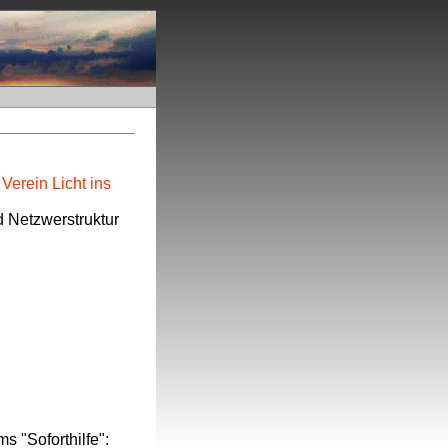
n
Verein Licht ins
d Netzwerstruktur
 "Soforthilfe":