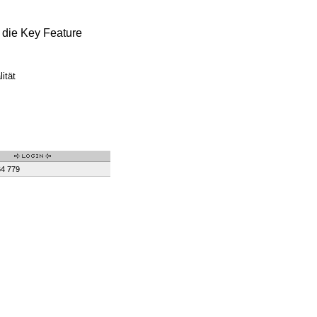
 die Key Feature
ität
64 779